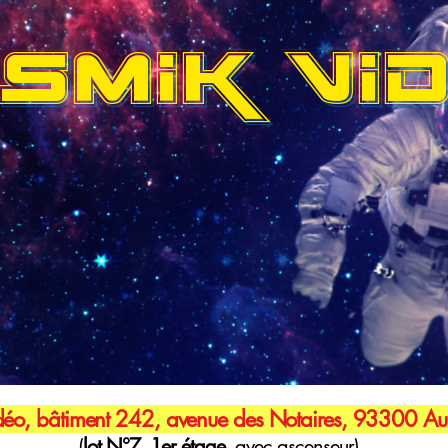
SMIK VI
éo, bâtiment 242, avenue des Notaires, 93300 Aub
(
lot N°7, 1er étage,
avec ascenseur)