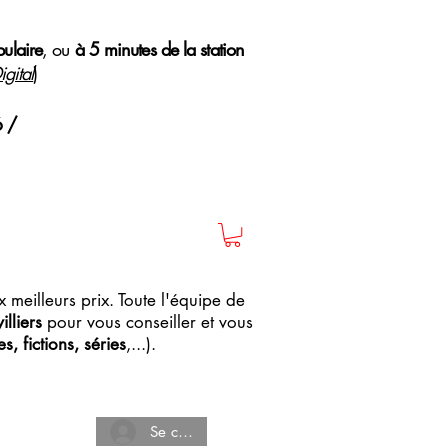
pulaire
, ou
à 5 minutes de la station
gital
)
6 /
 meilleurs prix. Toute l'équipe de
lliers
pour vous conseiller et vous
, fictions, séries
,...).
Se connecter