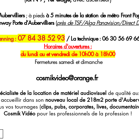
ubervilliers
; à pieds
à 5 minutes de la station de métro Front Po
mway Porte d’Aubervilliers
(
près de TSF/Alga Panavision/Direct Di
07 84 38 52 93
anning :
/ La technique : 06 30 56 69 6
H
oraires
d'ouvertures :
du lundi au et vendredi de 10h00 à 18h00
Fermetures samedi et dimanche
cosmikvideo@orange.fr
écialiste de la location de matériel audiovisuel
de qualité aux
accueillir dans son
nouveau local de 218m2 porte d'Aubervi
s vos tournages (
clips, pubs, corporates, lives, documentaires
Cosmik Vidéo
pour les professionnels de la profession !