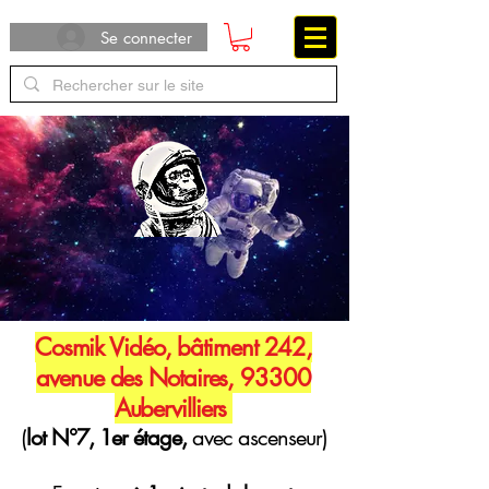
Se connecter
Cosmik Vidéo, bâtiment 242,
avenue des Notaires, 93300
Aubervilliers
(
lot N°7, 1er étage,
avec ascenseur)