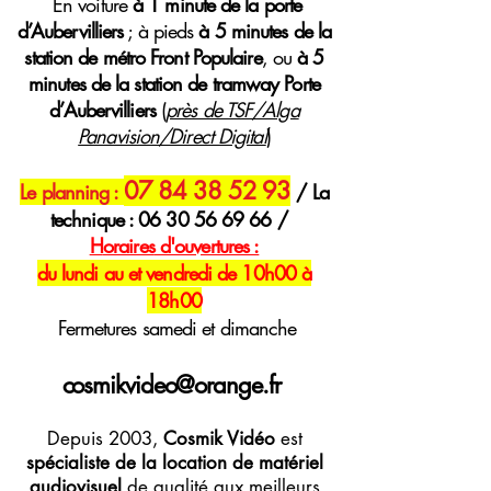
E
n voiture
à 1 minute de la porte
d’Aubervilliers
; à pieds
à 5 minutes de la
station de métro Front Populaire
, ou
à 5
minutes de la station de tramway Porte
d’Aubervilliers
(
près de TSF/Alga
Panavision/Direct Digital
)
07 84 38 52 93
Le planning :
/ La
technique :
06 30 56 69 66
/
H
oraires
d'ouvertures :
du lundi au et vendredi de 10h00 à
18h00
Fermetures samedi et dimanche
cosmikvideo@orange.fr
Depuis 2003,
Cosmik Vidéo
est
spécialiste de la location de matériel
audiovisuel
de qualité aux meilleurs