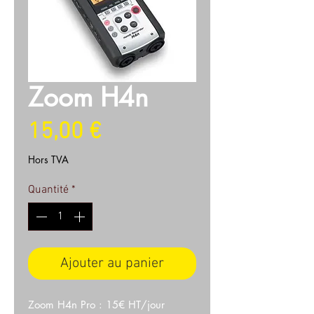
Zoom H4n
Prix
15,00 €
Hors TVA
Quantité
*
Ajouter au panier
Zoom H4n Pro : 15€ HT/jour