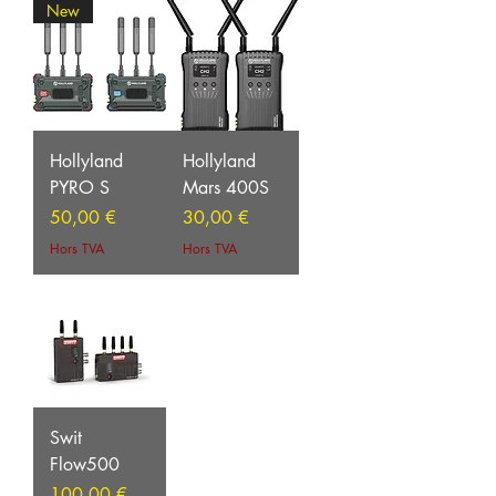
New
Hollyland
Hollyland
PYRO S
Mars 400S
Prix
Prix
50,00 €
30,00 €
Hors TVA
Hors TVA
Swit
Flow500
Prix
100,00 €