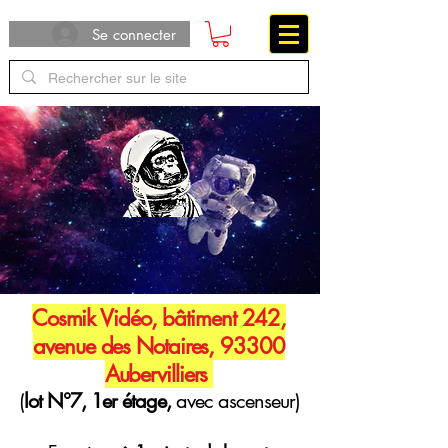
Se connecter
Cosmik Vidéo, bâtiment 242,
avenue des Notaires, 93300
Aubervilliers
(
lot N°7, 1er étage,
avec ascenseur)