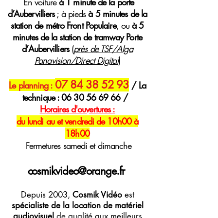
E
n voiture
à 1 minute de la porte
d’Aubervilliers
; à pieds
à 5 minutes de la
station de métro Front Populaire
, ou
à 5
minutes de la station de tramway Porte
d’Aubervilliers
(
près de TSF/Alga
Panavision/Direct Digital
)
07 84 38 52 93
Le planning :
/ La
technique :
06 30 56 69 66
/
H
oraires
d'ouvertures :
du lundi au et vendredi de 10h00 à
18h00
Fermetures samedi et dimanche
cosmikvideo@orange.fr
Depuis 2003,
Cosmik Vidéo
est
spécialiste de la location de matériel
audiovisuel
de qualité aux meilleurs