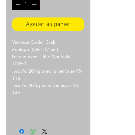
Ajouter au panier
Ventouse Spider Crab
iFootage (50€ HT/jour)
Fournie avec 1 tête Manfrotto
502HD
Jusqu'a 20 kg avec la ventouse VS-
118
Jusqu'a 30 kg avec ventouyse VS-
146