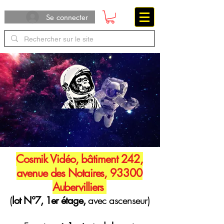
Se connecter
Cosmik Vidéo, bâtiment 242,
avenue des Notaires, 93300
Aubervilliers
(
lot N°7, 1er étage,
avec ascenseur)