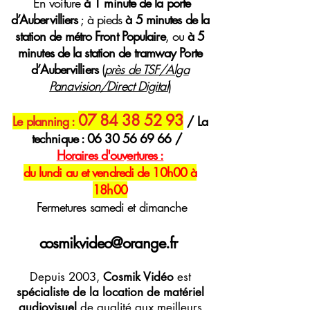
E
n voiture
à 1 minute de la porte
d’Aubervilliers
; à pieds
à 5 minutes de la
station de métro Front Populaire
, ou
à 5
minutes de la station de tramway Porte
d’Aubervilliers
(
près de TSF/Alga
Panavision/Direct Digital
)
07 84 38 52 93
Le planning :
/ La
technique :
06 30 56 69 66
/
H
oraires
d'ouvertures :
du lundi au et vendredi de 10h00 à
18h00
Fermetures samedi et dimanche
cosmikvideo@orange.fr
Depuis 2003,
Cosmik Vidéo
est
spécialiste de la location de matériel
audiovisuel
de qualité aux meilleurs