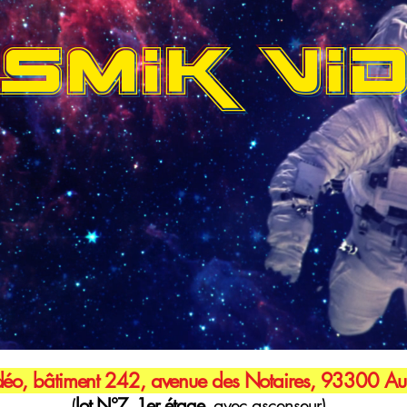
SMIK VI
éo, bâtiment 242, avenue des Notaires, 93300 Aub
(
lot N°7, 1er étage,
avec ascenseur)