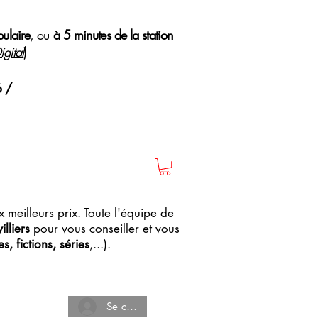
pulaire
, ou
à 5 minutes de la station
gital
)
6 /
 meilleurs prix. Toute l'équipe de
lliers
pour vous conseiller et vous
, fictions, séries
,...).
Se connecter