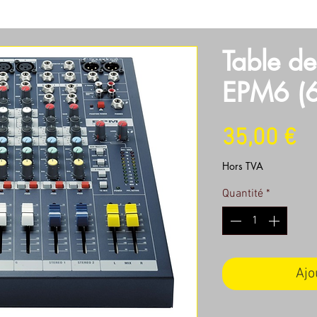
SOIRES
OBJECTIFS
SON
LUMIERES
MACHINERI
Table d
EPM6 (6
Pr
35,00 €
Hors TVA
Quantité
*
Ajo