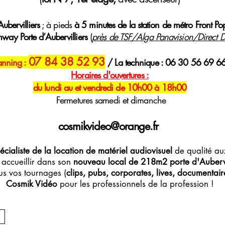
ubervilliers
; à pieds
à 5 minutes de la station de métro Front Po
mway Porte d’Aubervilliers
(
près de TSF/Alga Panavision/Direct Di
07 84 38 52 93
anning :
/ La technique : 06 30 56 69 6
H
oraires
d'ouvertures :
du lundi au et vendredi de 10h00 à 18h00
Fermetures samedi et dimanche
cosmikvideo@orange.fr
écialiste de la location de matériel audiovisuel
de qualité aux
accueillir dans son
nouveau local de 218m2 porte d'Aubervi
s vos tournages (
clips, pubs, corporates, lives, documentaires
Cosmik Vidéo
pour les professionnels de la profession !