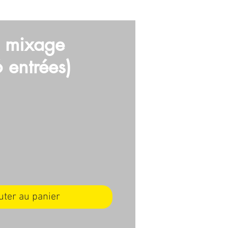
E
VIDEO
ARMES
More
e mixage
 entrées)
ix
uter au panier