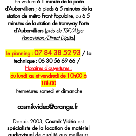
E
n voiture
à 1 minute de la porte
d’Aubervilliers
; à pieds
à 5 minutes de la
station de métro Front Populaire
, ou
à 5
minutes de la station de tramway Porte
d’Aubervilliers
(
près de TSF/Alga
Panavision/Direct Digital
)
07 84 38 52 93
Le planning :
/ La
technique :
06 30 56 69 66
/
H
oraires
d'ouvertures :
du lundi au et vendredi de 10h00 à
18h00
Fermetures samedi et dimanche
cosmikvideo@orange.fr
Depuis 2003,
Cosmik Vidéo
est
spécialiste de la location de matériel
audiovisuel
de qualité aux meilleurs