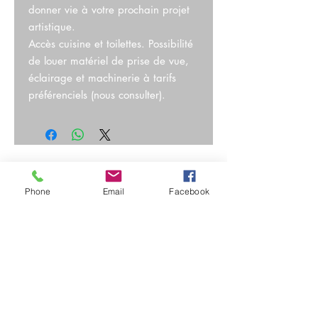
donner vie à votre prochain projet
artistique.
Accès cuisine et toilettes. Possibilité
de louer matériel de prise de vue,
éclairage et machinerie à tarifs
préférenciels (nous consulter).
Phone
Email
Facebook
Consultez nos
Conditions Générales de
Location 2024
Livraisons possibles sur Paris et en
Île de France
Paiements et cautions par CB, sur