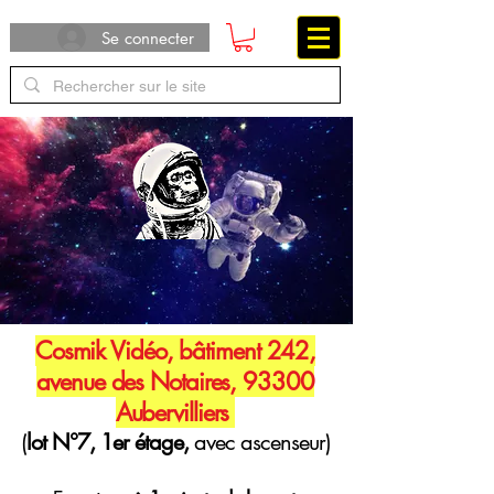
Se connecter
Cosmik Vidéo, bâtiment 242,
avenue des Notaires, 93300
Aubervilliers
(
lot N°7, 1er étage,
avec ascenseur)