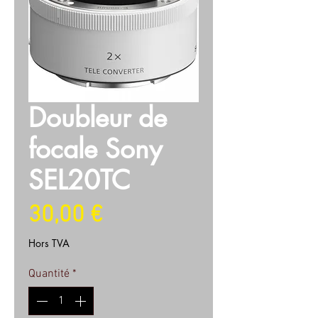
Doubleur de
focale Sony
SEL20TC
Prix
30,00 €
Hors TVA
Quantité
*