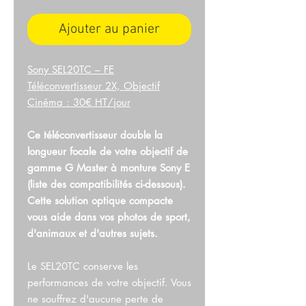
Ajouter au panier
Sony SEL20TC – FE
Téléconvertisseur 2X, Objectif
Cinéma : 30€ HT/jour
Ce téléconvertisseur double la
longueur focale de votre objectif de
gamme G Master à monture Sony E
(liste des compatibilités ci-dessous).
Cette solution optique compacte
vous aide dans vos photos de sport,
d'animaux et d'autres sujets.
Le SEL20TC conserve les
performances de votre objectif. Vous
ne souffrez d'aucune perte de