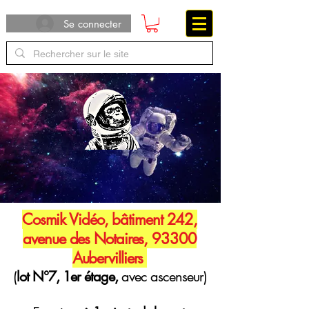
Se connecter
Cosmik Vidéo, bâtiment 242,
avenue des Notaires, 93300
Aubervilliers
(
lot N°7, 1er étage,
avec ascenseur)