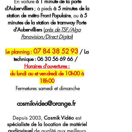
E
n voiture
à 1 minute de la porte
d’Aubervilliers
; à pieds
à 5 minutes de la
station de métro Front Populaire
, ou
à 5
minutes de la station de tramway Porte
d’Aubervilliers
(
près de TSF/Alga
Panavision/Direct Digital
)
07 84 38 52 93
Le planning :
/ La
technique :
06 30 56 69 66
/
H
oraires
d'ouvertures :
du lundi au et vendredi de 10h00 à
18h00
Fermetures samedi et dimanche
cosmikvideo@orange.fr
Depuis 2003,
Cosmik Vidéo
est
spécialiste de la location de matériel
audiovisuel
de qualité aux meilleurs