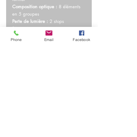
Composition optique :
8 éléments
en 5 groupes
Perte de lumière :
2 stops
Dimensions :
62,4 x 42,7 mm
Poids :
207 grammes
Phone
Email
Facebook
Consultez nos
Conditions Générales de
Location 2024
Livraisons possibles sur Paris et en
Île de France
Paiements et cautions par CB, sur
place ou à distance