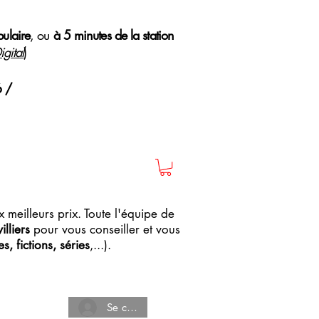
pulaire
, ou
à 5 minutes de la station
gital
)
6 /
 meilleurs prix. Toute l'équipe de
lliers
pour vous conseiller et vous
, fictions, séries
,...).
Se connecter