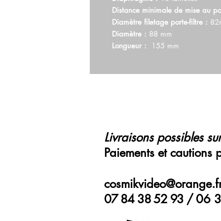
Distance minimale de mise au poi
Diamètre filetage porte-filtre :
82
Diamètre :
88 mm
Longueur :
155 mm
Livraisons possibles sur
Paiements et cautions 
cosmikvideo@orange.f
07 84 38 52 93 /
06 3