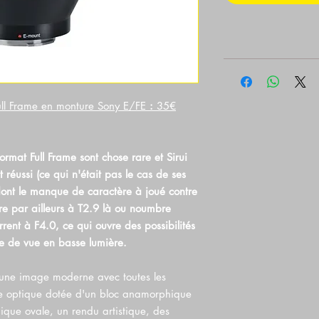
ull Frame en monture Sony E/FE
:
35€
rmat Full Frame sont chose rare et Sirui
 réussi (ce qui n'était pas le cas de ses
dont le manque de caractère à joué contre
vre par ailleurs à T2.9 là ou noumbre
nt à F4.0, ce qui ouvre des possibilités
se de vue en basse lumière.
 une image moderne avec toutes les
une optique dotée d'un bloc anamorphique
ique ovale, un rendu artistique, des