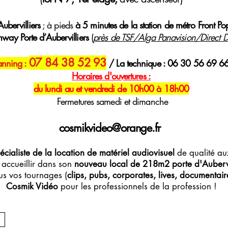
ubervilliers
; à pieds
à 5 minutes de la station de métro Front Po
mway Porte d’Aubervilliers
(
près de TSF/Alga Panavision/Direct Di
07 84 38 52 93
anning :
/ La technique : 06 30 56 69 6
H
oraires
d'ouvertures :
du lundi au et vendredi de 10h00 à 18h00
Fermetures samedi et dimanche
cosmikvideo@orange.fr
écialiste de la location de matériel audiovisuel
de qualité aux
accueillir dans son
nouveau local de 218m2 porte d'Aubervi
s vos tournages (
clips, pubs, corporates, lives, documentaires
Cosmik Vidéo
pour les professionnels de la profession !