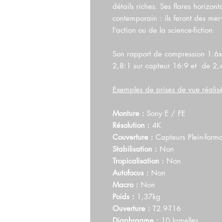
détails riches. Ses flares horizon
contemporain : ils feront des merve
l'action ou de la science-fiction.
Son rapport de compression 1.6x 
2,8:1 sur capteur 16:9 et de 2,4
Exemples de prises de vue réali
Monture :
Sony E / FE
Résolution :
4K
Couverture :
Capteurs Plein-form
Stabilisation :
Non
Tropicalisation :
Non
Autofocus :
Non
Macro :
Non
Poids :
1,37kg
Ouverture :
T2.9-T16
Diaphragme :
10 lamelles