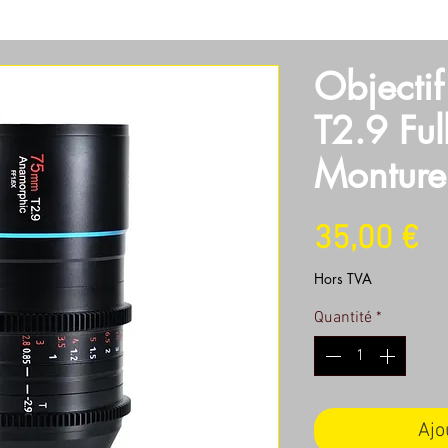
SOIRES
OBJECTIFS
SON
LUMIERES
MACHINERI
Objecti
T2.9 Ful
Monture
Pr
35,00 €
Hors TVA
Quantité
*
Ajo