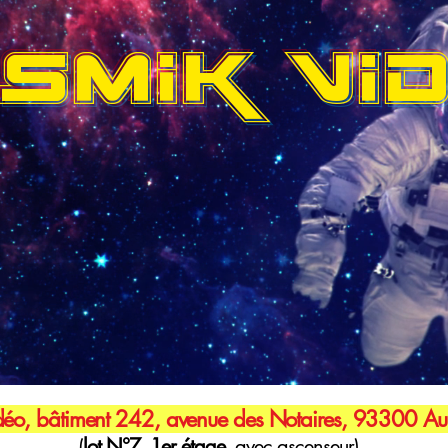
SMIK VI
éo, bâtiment 242, avenue des Notaires, 93300 Aub
(
lot N°7, 1er étage,
avec ascenseur)