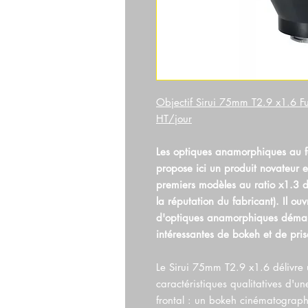
Objectif Sirui 75mm T2.9 x1.6 F
HT/jour
Les optiques anamorphiques au fo
propose ici un produit novateur et
premiers modèles au ratio x1.3 
la réputation du fabricant). Il ou
d'optiques anamorphiques démarre
intéressantes de bokeh et de pri
Le Sirui 75mm T2.9 x1.6 délivre
caractéristiques qualitatives d'
frontal : un bokeh cinématograph