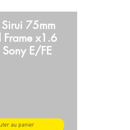
E
VIDEO
ARMES
More
f Sirui 75mm
l Frame x1.6
 Sony E/FE
ix
uter au panier