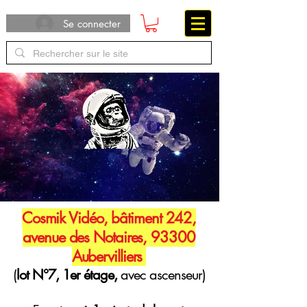
Se connecter
Cosmik Vidéo, bâtiment 242,
avenue des Notaires, 93300
Aubervilliers
(
lot N°7, 1er étage,
avec ascenseur)