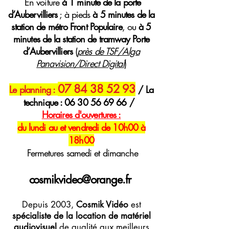
E
n voiture
à 1 minute de la porte
d’Aubervilliers
; à pieds
à 5 minutes de la
station de métro Front Populaire
, ou
à 5
minutes de la station de tramway Porte
d’Aubervilliers
(
près de TSF/Alga
Panavision/Direct Digital
)
07 84 38 52 93
Le planning :
/ La
technique :
06 30 56 69 66
/
H
oraires
d'ouvertures :
du lundi au et vendredi de 10h00 à
18h00
Fermetures samedi et dimanche
cosmikvideo@orange.fr
Depuis 2003,
Cosmik Vidéo
est
spécialiste de la location de matériel
audiovisuel
de qualité aux meilleurs