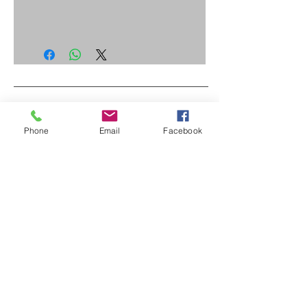
Phone
Email
Facebook
Consultez nos
Conditions Générales de
Location 2024
Livraisons possibles sur Paris et en
Île de France
Paiements et cautions par CB, sur
place ou à distance
cosmikvideo@orange.fr
07 84 38 52 93
/
06 30 56 69 66