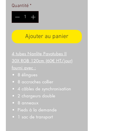
Quantité
*
Ajouter au panier
4 tubes Nanlite Pavotubes II
30X RGB 120cm (60€ HT/jour)
fourni avec :
8 élingues
8 accroches collier
4 câbles de synchronisation
2 chargeurs double
8 anneaux
Pieds à la demande
1 sac de transport