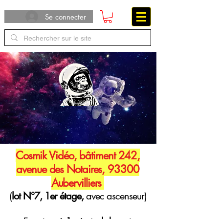
Se connecter
Cosmik Vidéo, bâtiment 242,
avenue des Notaires, 93300
Aubervilliers
(
lot N°7, 1er étage,
avec ascenseur)