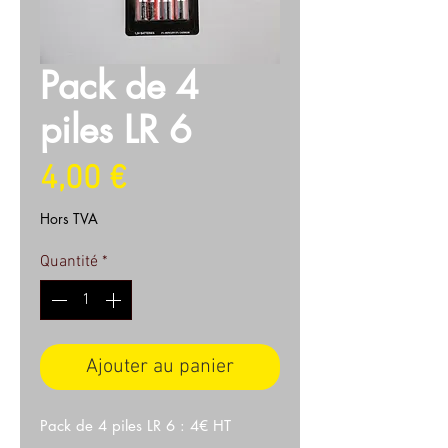
Pack de 4
piles LR 6
Prix
4,00 €
Hors TVA
Quantité
*
Ajouter au panier
Pack de 4 piles LR 6 : 4€ HT