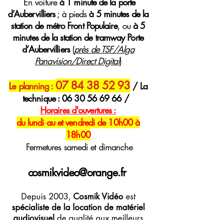
E
n voiture
à 1 minute de la porte
d’Aubervilliers
; à pieds
à 5 minutes de la
station de métro Front Populaire
, ou
à 5
minutes de la station de tramway Porte
d’Aubervilliers
(
près de TSF/Alga
Panavision/Direct Digital
)
07 84 38 52 93
Le planning :
/ La
technique :
06 30 56 69 66
/
H
oraires
d'ouvertures :
du lundi au et vendredi de 10h00 à
18h00
Fermetures samedi et dimanche
cosmikvideo@orange.fr
Depuis 2003,
Cosmik Vidéo
est
spécialiste de la location de matériel
audiovisuel
de qualité aux meilleurs