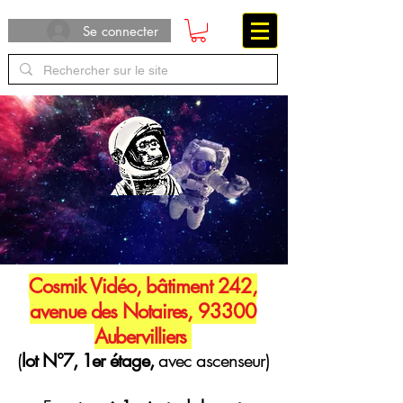
Se connecter
Cosmik Vidéo, bâtiment 242,
avenue des Notaires, 93300
Aubervilliers
(
lot N°7, 1er étage,
avec ascenseur)