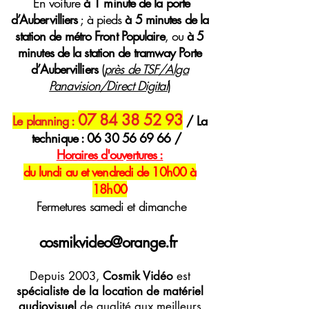
E
n voiture
à 1 minute de la porte
d’Aubervilliers
; à pieds
à 5 minutes de la
station de métro Front Populaire
, ou
à 5
minutes de la station de tramway Porte
d’Aubervilliers
(
près de TSF/Alga
Panavision/Direct Digital
)
07 84 38 52 93
Le planning :
/ La
technique :
06 30 56 69 66
/
H
oraires
d'ouvertures :
du lundi au et vendredi de 10h00 à
18h00
Fermetures samedi et dimanche
cosmikvideo@orange.fr
Depuis 2003,
Cosmik Vidéo
est
spécialiste de la location de matériel
audiovisuel
de qualité aux meilleurs