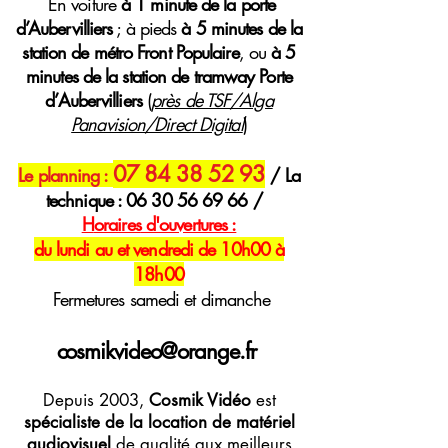
E
n voiture
à 1 minute de la porte
d’Aubervilliers
; à pieds
à 5 minutes de la
station de métro Front Populaire
, ou
à 5
minutes de la station de tramway Porte
d’Aubervilliers
(
près de TSF/Alga
Panavision/Direct Digital
)
07 84 38 52 93
Le planning :
/ La
technique :
06 30 56 69 66
/
H
oraires
d'ouvertures :
du lundi au et vendredi de 10h00 à
18h00
Fermetures samedi et dimanche
cosmikvideo@orange.fr
Depuis 2003,
Cosmik Vidéo
est
spécialiste de la location de matériel
audiovisuel
de qualité aux meilleurs