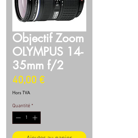
Objectif Zoom
OLYMPUS 14-
35mm f/2
Prix
40,00 €
Hors TVA
Quantité
*