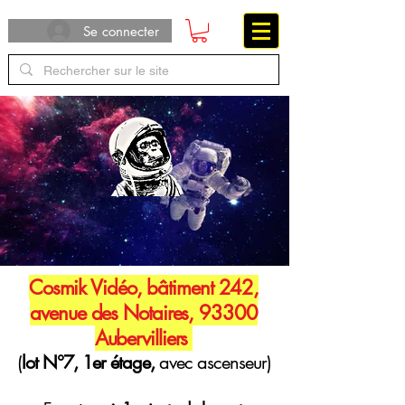
Se connecter
Cosmik Vidéo, bâtiment 242,
avenue des Notaires, 93300
Aubervilliers
(
lot N°7, 1er étage,
avec ascenseur)