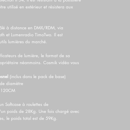
tre utilisé en extérieur et résistera aux
rôlé à distance en DMX/RDM, via
oth et Lumenradio TimoTwo. Il est
utils lumières du marché.
icateurs de lumière, le format de sa
riétaire néanmoins. Cosmik vidéo vous
esnel
(inclus dans le pack de base)
de diamètre
 120CM
n Softcase à roulettes de
'un poids de 28Kg. Une fois chargé avec
s, le poids total est de 59Kg.