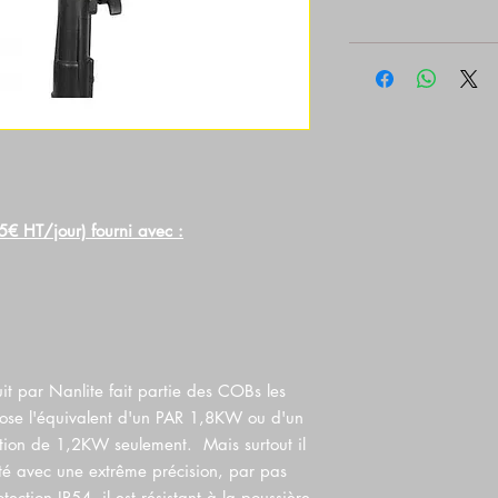
€ HT/jour) fourni avec :
t par Nanlite fait partie des COBs les
pose l'équivalent d'un PAR 1,8KW ou d'un
on de 1,2KW seulement. Mais surtout il
ité avec une extrême précision, par pas
ction IP54, il est résistant à la poussière