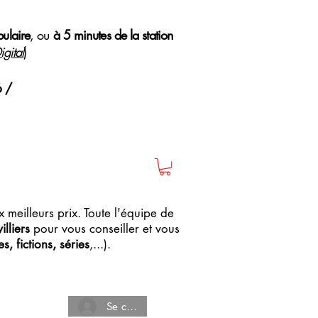
pulaire
, ou
à 5 minutes de la station
gital
)
6 /
 meilleurs prix. Toute l'équipe de
lliers
pour vous conseiller et vous
, fictions, séries
,...).
Se connecter