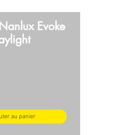
E
VIDEO
ARMES
More
 Nanlux Evoke
ylight
Prix
uter au panier