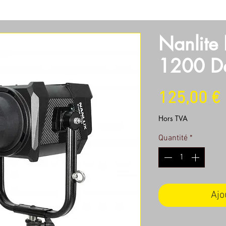
SOIRES
OBJECTIFS
SON
LUMIERES
MACHINERI
Nanlite
1200 Da
125,00 €
Hors TVA
Quantité
*
Ajo