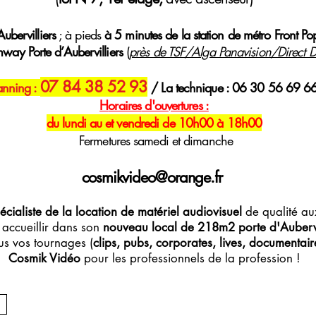
ubervilliers
; à pieds
à 5 minutes de la station de métro Front Po
mway Porte d’Aubervilliers
(
près de TSF/Alga Panavision/Direct Di
07 84 38 52 93
anning :
/ La technique : 06 30 56 69 6
H
oraires
d'ouvertures :
du lundi au et vendredi de 10h00 à 18h00
Fermetures samedi et dimanche
cosmikvideo@orange.fr
écialiste de la location de matériel audiovisuel
de qualité aux
accueillir dans son
nouveau local de 218m2 porte d'Aubervi
s vos tournages (
clips, pubs, corporates, lives, documentaires
Cosmik Vidéo
pour les professionnels de la profession !