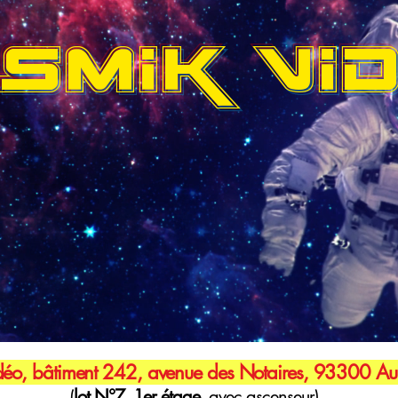
SMIK VI
éo, bâtiment 242, avenue des Notaires, 93300 Aub
(
lot N°7, 1er étage,
avec ascenseur)