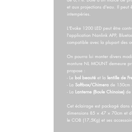
et aux projections d'eau. Il peut ê
intempéries.
L'Evoke 1200 LED peut être cont
l'application Nanlink APP, Blueto
compatible avec la plupart des o
On pourra lui monter divers modif
monture NL MOUNT demeure prop
propose :
- Le
bol beauté
et la
lentille de Fr
- La
Softbox/Chimera
de 150cm 
- La
Lanterne (Boule Chinoise)
de
Cet éclairage est packagé dans u
dimensions 85 × 47 × 70cm et d
le COB (17,5Kg) et ses accessoire