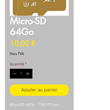
Micro-SD
64Go
Prix
10,00 €
Hors TVA
Quantité
*
Ajouter au panier
Micro-SD 64Go : 10€ HT/jour