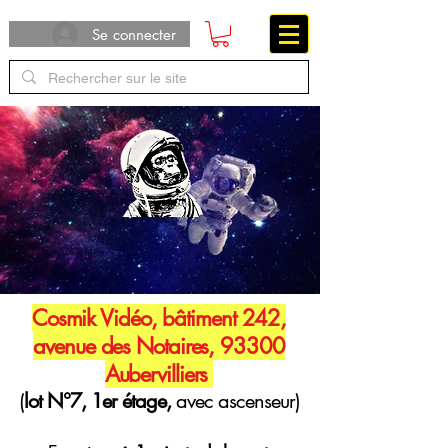
Se connecter
Cosmik Vidéo, bâtiment 242,
avenue des Notaires, 93300
Aubervilliers
(
lot N°7, 1er étage,
avec ascenseur)