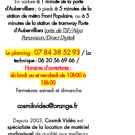
E
n voiture
à 1 minute de la porte
d’Aubervilliers
; à pieds
à 5 minutes de la
station de métro Front Populaire
, ou
à 5
minutes de la station de tramway Porte
d’Aubervilliers
(
près de TSF/Alga
Panavision/Direct Digital
)
07 84 38 52 93
Le planning :
/ La
technique :
06 30 56 69 66
/
H
oraires
d'ouvertures :
du lundi au et vendredi de 10h00 à
18h00
Fermetures samedi et dimanche
cosmikvideo@orange.fr
Depuis 2003,
Cosmik Vidéo
est
spécialiste de la location de matériel
audiovisuel
de qualité aux meilleurs