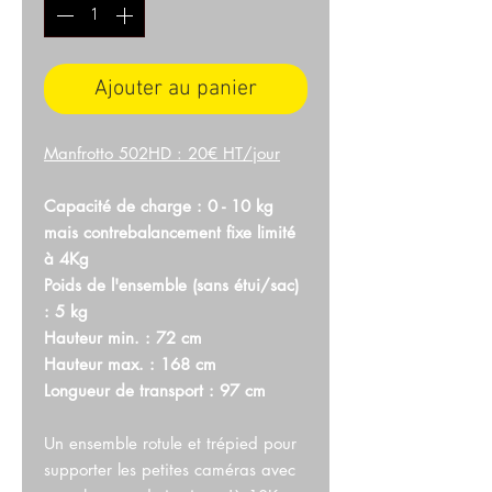
Ajouter au panier
Manfrotto 502HD : 20€ HT/jour
Capacité de charge : 0 - 10 kg
mais contrebalancement fixe limité
à 4Kg
Poids de l'ensemble (sans étui/sac)
: 5 kg
Hauteur min. : 72 cm
Hauteur max. : 168 cm
Longueur de transport : 97 cm
Un ensemble rotule et trépied pour
supporter les petites caméras avec