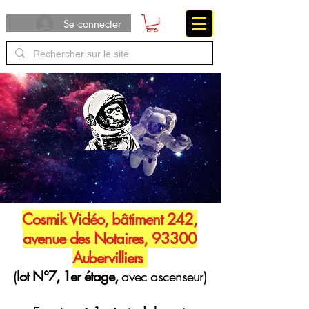
Se connecter
Cosmik Vidéo, bâtiment 242,
avenue des Notaires, 93300
Aubervilliers
(
lot N°7, 1er étage,
avec ascenseur)