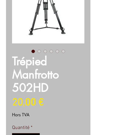
Trépied
Manfrotto
502HD
Prix
20,00 €
Hors TVA
Quantité
*