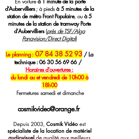
E
n voiture
à 1 minute de la porte
d’Aubervilliers
; à pieds
à 5 minutes de la
station de métro Front Populaire
, ou
à 5
minutes de la station de tramway Porte
d’Aubervilliers
(
près de TSF/Alga
Panavision/Direct Digital
)
07 84 38 52 93
Le planning :
/ La
technique :
06 30 56 69 66
/
H
oraires
d'ouvertures :
du lundi au et vendredi de 10h00 à
18h00
Fermetures samedi et dimanche
cosmikvideo@orange.fr
Depuis 2003,
Cosmik Vidéo
est
spécialiste de la location de matériel
audiovisuel
de qualité aux meilleurs