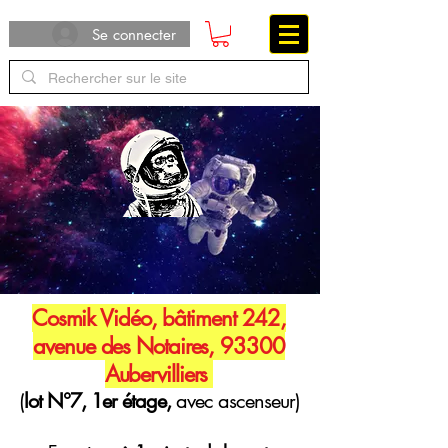
Se connecter
Cosmik Vidéo, bâtiment 242,
avenue des Notaires, 93300
Aubervilliers
(
lot N°7, 1er étage,
avec ascenseur)