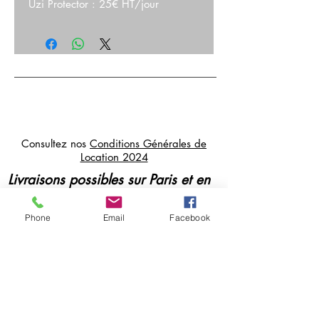
Uzi Protector : 25€ HT/jour
Consultez nos
Conditions Générales de
Location 2024
Livraisons possibles sur Paris et en
Île de France
Paiements et cautions par CB, sur
Phone
Email
Facebook
place ou à distance
cosmikvideo@orange.fr
07 84 38 52 93
/
06 30 56 69 66