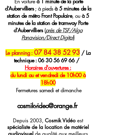
E
n voiture
à 1 minute de la porte
d’Aubervilliers
; à pieds
à 5 minutes de la
station de métro Front Populaire
, ou
à 5
minutes de la station de tramway Porte
d’Aubervilliers
(
près de TSF/Alga
Panavision/Direct Digital
)
07 84 38 52 93
Le planning :
/ La
technique :
06 30 56 69 66
/
H
oraires
d'ouvertures :
du lundi au et vendredi de 10h00 à
18h00
Fermetures samedi et dimanche
cosmikvideo@orange.fr
Depuis 2003,
Cosmik Vidéo
est
spécialiste de la location de matériel
audiovisuel
de qualité aux meilleurs