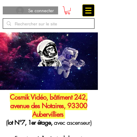
Se connecter
Cosmik Vidéo, bâtiment 242,
avenue des Notaires, 93300
Aubervilliers
(
lot N°7, 1er étage,
avec ascenseur)