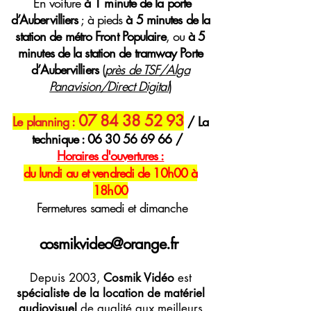
E
n voiture
à 1 minute de la porte
d’Aubervilliers
; à pieds
à 5 minutes de la
station de métro Front Populaire
, ou
à 5
minutes de la station de tramway Porte
d’Aubervilliers
(
près de TSF/Alga
Panavision/Direct Digital
)
07 84 38 52 93
Le planning :
/ La
technique :
06 30 56 69 66
/
H
oraires
d'ouvertures :
du lundi au et vendredi de 10h00 à
18h00
Fermetures samedi et dimanche
cosmikvideo@orange.fr
Depuis 2003,
Cosmik Vidéo
est
spécialiste de la location de matériel
audiovisuel
de qualité aux meilleurs