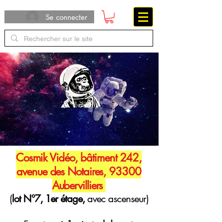
Se connecter
Cosmik Vidéo, bâtiment 242,
avenue des Notaires, 93300
Aubervilliers
(
lot N°7, 1er étage,
avec ascenseur)