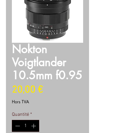
Nokton
Voigtlander
10.5mm f0.95
Prix
20,00 €
Hors TVA
Quantité
*