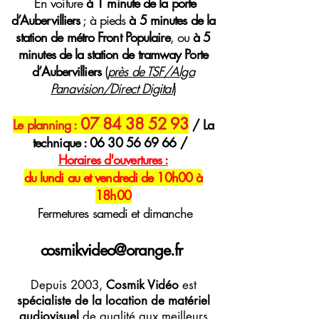
E
n voiture
à 1 minute de la porte
d’Aubervilliers
; à pieds
à 5 minutes de la
station de métro Front Populaire
, ou
à 5
minutes de la station de tramway Porte
d’Aubervilliers
(
près de TSF/Alga
Panavision/Direct Digital
)
07 84 38 52 93
Le planning :
/ La
technique :
06 30 56 69 66
/
H
oraires
d'ouvertures :
du lundi au et vendredi de 10h00 à
18h00
Fermetures samedi et dimanche
cosmikvideo@orange.fr
Depuis 2003,
Cosmik Vidéo
est
spécialiste de la location de matériel
audiovisuel
de qualité aux meilleurs