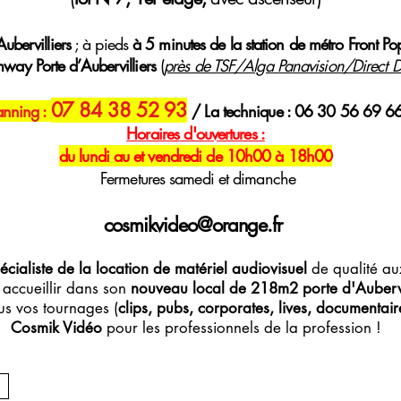
ubervilliers
; à pieds
à 5 minutes de la station de métro Front Po
mway Porte d’Aubervilliers
(
près de TSF/Alga Panavision/Direct Di
07 84 38 52 93
anning :
/ La technique : 06 30 56 69 6
H
oraires
d'ouvertures :
du lundi au et vendredi de 10h00 à 18h00
Fermetures samedi et dimanche
cosmikvideo@orange.fr
écialiste de la location de matériel audiovisuel
de qualité aux
accueillir dans son
nouveau local de 218m2 porte d'Aubervi
s vos tournages (
clips, pubs, corporates, lives, documentaires
Cosmik Vidéo
pour les professionnels de la profession !