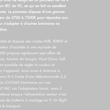
un IRC de 95, ce qui en fait un excellent
valente. Le panneau dispose d'une gamme
leur de 2700 à 7500K pour répondre aux
ur s'adapter à d'autres luminaires ou
tive.
adable et dispose des modes RVB, RVBW et
lisateur d'accéder à une myriade de
260 propose également sept effets de
ice, lumière de bougie, Hard Disco, Soft
est possible de régler la couleur et
ur l'appareil, mais aussi à distance à
sans fil à l'aide d'une télécommande 2,4
 Le LG-G260 fonctionne sur une
0 VAC via l'adaptateur fourni, mais il
terie lorsque l'alimentation secteur n'est
ues de batterie à montage en V. Un flight
 le transport.