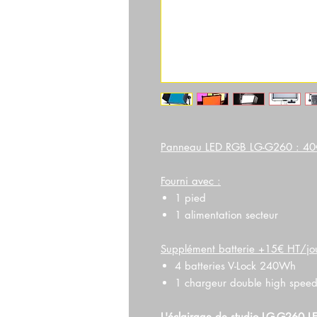
Panneau LED RGB LG-G260 : 40
Fourni avec :
1 pied
1 alimentation secteur
Supplément batterie +15€ HT/jou
4 batteries V-Lock 240Wh
1 chargeur double high speed
L'éclairage de studio LG-G260 