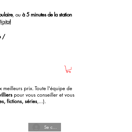
pulaire
, ou
à 5 minutes de la station
gital
)
6 /
 meilleurs prix. Toute l'équipe de
lliers
pour vous conseiller et vous
, fictions, séries
,...).
Se connecter