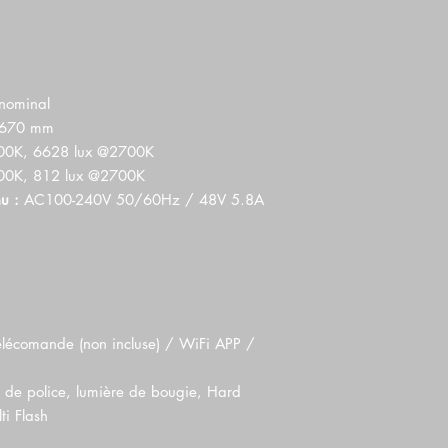
ominal
 670 mm
00K, 6628 lux @2700K
00K, 812 lux @2700K
u :
AC100-240V 50/60Hz / 48V 5.8A
lécomande (non incluse) / WiFi APP /
 de police, lumière de bougie, Hard
ti Flash