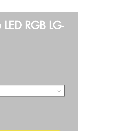
E
VIDEO
ARMES
More
 LED RGB LG-
ix