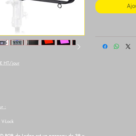
Ajo
€ HT/jour
r :
 V-Lock
LED RGB de Ledgo est un panneau de 38 x