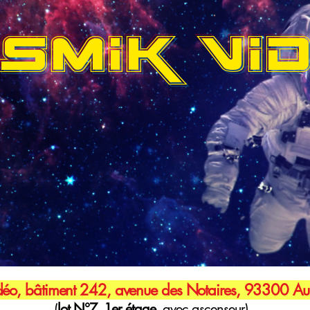
SMIK VI
éo, bâtiment 242, avenue des Notaires, 93300 Aub
(
lot N°7, 1er étage,
avec ascenseur)