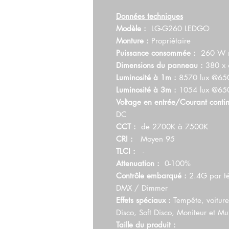
Données techniques
Modèle :
LG-G260 LEDGO
Monture :
Propriétaire
Puissance consommée :
260 W n
Dimensions du panneau :
380 x
Luminosité à 1m :
8570 lux @65
Luminosité à 3m :
1054 lux @65
Voltage en entrée/Courant contin
DC
CCT :
de 2700K à 7500K
CRI :
Moyen 95
TLCI :
-
Attenuation :
0-100%
Contrôle embarqué :
2.4G par té
DMX / Dimmer
Effets spéciaux :
Tempête, voiture
Disco, Soft Disco, Moniteur et Mul
Taille du produit :