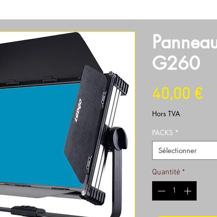
SOIRES
OBJECTIFS
SON
LUMIERES
MACHINERI
Panneau
G260
Pr
40,00 €
Hors TVA
PACKS
*
Sélectionner
Quantité
*