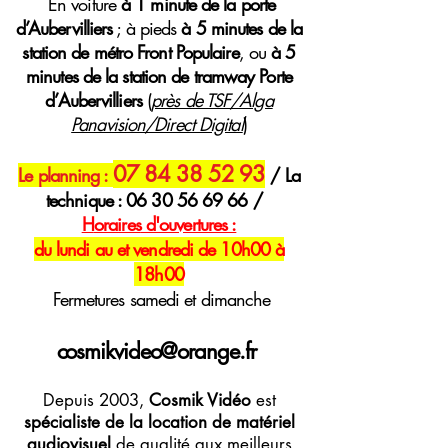
E
n voiture
à 1 minute de la porte
d’Aubervilliers
; à pieds
à 5 minutes de la
station de métro Front Populaire
, ou
à 5
minutes de la station de tramway Porte
d’Aubervilliers
(
près de TSF/Alga
Panavision/Direct Digital
)
07 84 38 52 93
Le planning :
/ La
technique :
06 30 56 69 66
/
H
oraires
d'ouvertures :
du lundi au et vendredi de 10h00 à
18h00
Fermetures samedi et dimanche
cosmikvideo@orange.fr
Depuis 2003,
Cosmik Vidéo
est
spécialiste de la location de matériel
audiovisuel
de qualité aux meilleurs