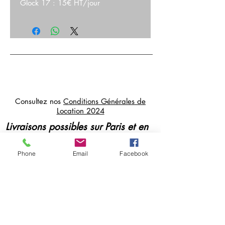
Glock 17 : 15€ HT/jour
Consultez nos
Conditions Générales de
Location 2024
Livraisons possibles sur Paris et en
Île de France
Paiements et cautions par CB, sur
Phone
Email
Facebook
place ou à distance
cosmikvideo@orange.fr
07 84 38 52 93
/
06 30 56 69 66