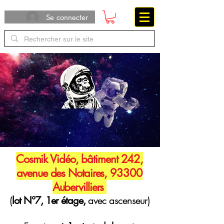
Se connecter
Cosmik Vidéo, bâtiment 242,
avenue des Notaires, 93300
Aubervilliers
(
lot N°7, 1er étage,
avec ascenseur)