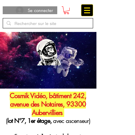
Se connecter
Cosmik Vidéo, bâtiment 242,
avenue des Notaires, 93300
Aubervilliers
(
lot N°7, 1er étage,
avec ascenseur)