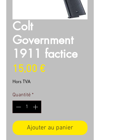
Colt
Government
1911 factice
Prix
15,00 €
Hors TVA
Quantité
*
Ajouter au panier