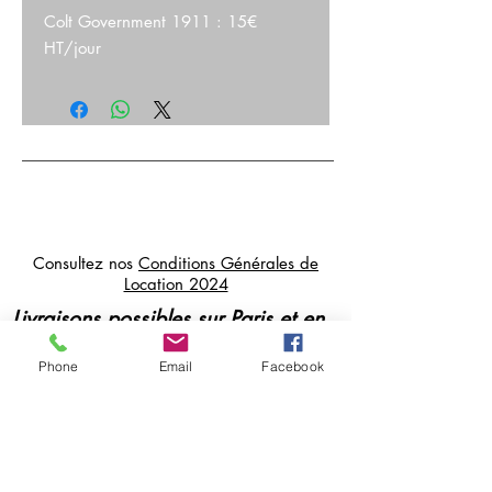
Colt Government 1911 : 15€
HT/jour
Consultez nos
Conditions Générales de
Location 2024
Livraisons possibles sur Paris et en
Île de France
Phone
Email
Facebook
Paiements et cautions par CB, sur
place ou à distance
cosmikvideo@orange.fr
07 84 38 52 93
/
06 30 56 69 66