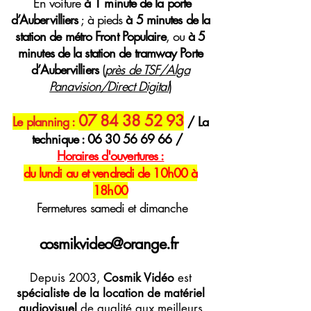
E
n voiture
à 1 minute de la porte
d’Aubervilliers
; à pieds
à 5 minutes de la
station de métro Front Populaire
, ou
à 5
minutes de la station de tramway Porte
d’Aubervilliers
(
près de TSF/Alga
Panavision/Direct Digital
)
07 84 38 52 93
Le planning :
/ La
technique :
06 30 56 69 66
/
H
oraires
d'ouvertures :
du lundi au et vendredi de 10h00 à
18h00
Fermetures samedi et dimanche
cosmikvideo@orange.fr
Depuis 2003,
Cosmik Vidéo
est
spécialiste de la location de matériel
audiovisuel
de qualité aux meilleurs