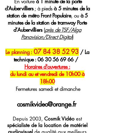
E
n voiture
à 1 minute de la porte
d’Aubervilliers
; à pieds
à 5 minutes de la
station de métro Front Populaire
, ou
à 5
minutes de la station de tramway Porte
d’Aubervilliers
(
près de TSF/Alga
Panavision/Direct Digital
)
07 84 38 52 93
Le planning :
/ La
technique :
06 30 56 69 66
/
H
oraires
d'ouvertures :
du lundi au et vendredi de 10h00 à
18h00
Fermetures samedi et dimanche
cosmikvideo@orange.fr
Depuis 2003,
Cosmik Vidéo
est
spécialiste de la location de matériel
audiovisuel
de qualité aux meilleurs