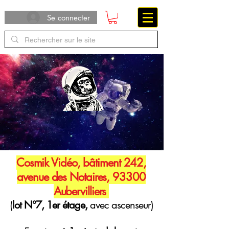
Se connecter
Cosmik Vidéo, bâtiment 242,
avenue des Notaires, 93300
Aubervilliers
(
lot N°7, 1er étage,
avec ascenseur)