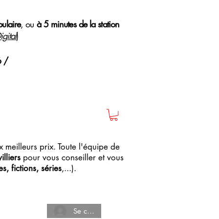
pulaire
, ou
à 5 minutes de la station
gital
)
6 /
 meilleurs prix. Toute l'équipe de
lliers
pour vous conseiller et vous
, fictions, séries
,...).
Se connecter