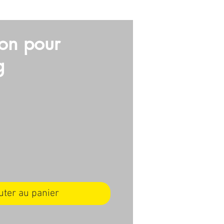
E
VIDEO
ARMES
More
ion pour
g
ix
uter au panier