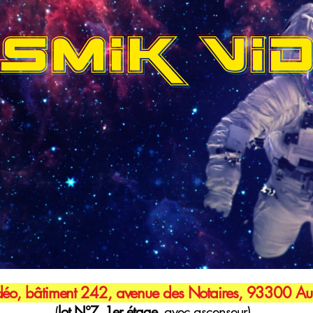
SMIK VI
éo, bâtiment 242, avenue des Notaires, 93300 Aub
(
lot N°7, 1er étage,
avec ascenseur)