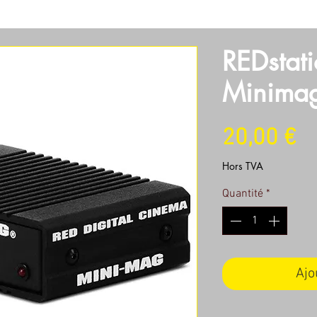
SOIRES
OBJECTIFS
SON
LUMIERES
MACHINERI
REDstat
Minima
Pr
20,00 €
Hors TVA
Quantité
*
Ajo