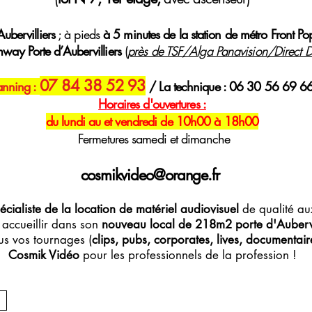
ubervilliers
; à pieds
à 5 minutes de la station de métro Front Po
mway Porte d’Aubervilliers
(
près de TSF/Alga Panavision/Direct Di
07 84 38 52 93
anning :
/ La technique : 06 30 56 69 6
H
oraires
d'ouvertures :
du lundi au et vendredi de 10h00 à 18h00
Fermetures samedi et dimanche
cosmikvideo@orange.fr
écialiste de la location de matériel audiovisuel
de qualité aux
accueillir dans son
nouveau local de 218m2 porte d'Aubervi
s vos tournages (
clips, pubs, corporates, lives, documentaires
Cosmik Vidéo
pour les professionnels de la profession !