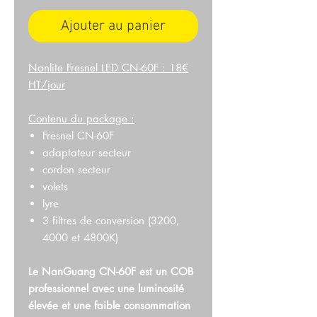
Ajouter au panier
Nanlite Fresnel LED CN-60F : 18€
HT/jour
Contenu du package :
Fresnel CN-60F
adaptateur secteur
cordon secteur
volets
lyre
3 filtres de conversion (3200,
4000 et 4800K)
Le NanGuang CN-60F est un COB
professionnel avec une luminosité
élevée et une faible consommation