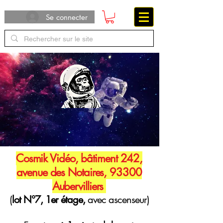
Se connecter
Cosmik Vidéo, bâtiment 242,
avenue des Notaires, 93300
Aubervilliers
(
lot N°7, 1er étage,
avec ascenseur)