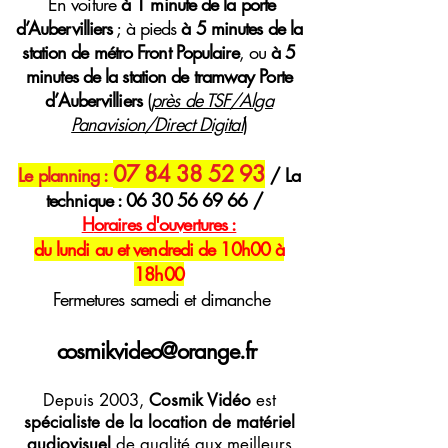
E
n voiture
à 1 minute de la porte
d’Aubervilliers
; à pieds
à 5 minutes de la
station de métro Front Populaire
, ou
à 5
minutes de la station de tramway Porte
d’Aubervilliers
(
près de TSF/Alga
Panavision/Direct Digital
)
07 84 38 52 93
Le planning :
/ La
technique :
06 30 56 69 66
/
H
oraires
d'ouvertures :
du lundi au et vendredi de 10h00 à
18h00
Fermetures samedi et dimanche
cosmikvideo@orange.fr
Depuis 2003,
Cosmik Vidéo
est
spécialiste de la location de matériel
audiovisuel
de qualité aux meilleurs