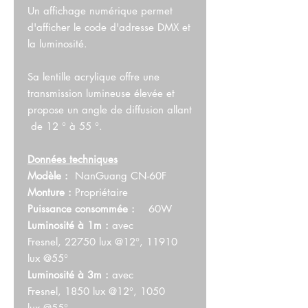
Un affichage numérique permet
d'afficher le code d'adresse DMX et
la luminosité.
Sa lentille acrylique offre une
transmission lumineuse élevée et
propose un angle de diffusion allant
de 12 ° à 55 °.
Données techniques
Modèle :
NanGuang CN-60F
Monture :
Propriétaire
Puissance consommée :
60W
Luminosité à 1m :
avec
Fresnel, 22750 lux @12°, 11910
lux @55°
Luminosité à 3m :
avec
Fresnel, 1850 lux @12°, 1050
lux @55°