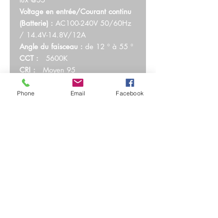
Voltage en entrée/Courant continu
(Batterie) :
AC100-240V 50/60Hz
/ 14.4V-14.8V/12A
Angle du faisceau :
de 12 ° à 55 °
CCT :
5600K
CRI :
Moyen 95
TLCI :
Moyen 94
Attenuation :
0-100%
Phone
Email
Facebook
Contrôle embarqué :
télécommande
2.4G (non incluse)
Effets spéciaux :
non
Taille du produit :
Tête d'éclairage :
38*20.5*17cm
Poids du produit :
Tête d'éclairage :
2.50kg