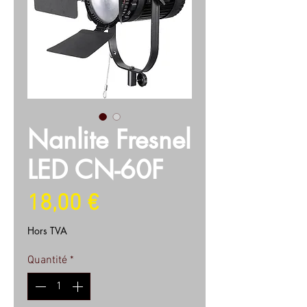
Nanlite Fresnel
LED CN-60F
Prix
18,00 €
Hors TVA
Quantité
*