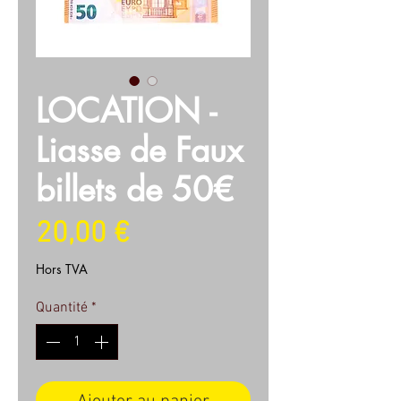
LOCATION -
Liasse de Faux
billets de 50€
Prix
20,00 €
Hors TVA
Quantité
*