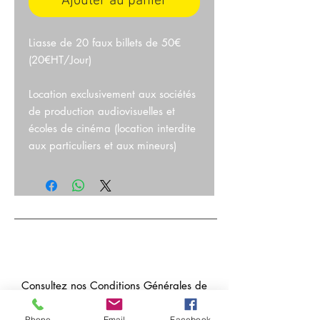
Ajouter au panier
Liasse de 20 faux billets de 50€
(20€HT/Jour)
Location exclusivement aux sociétés
de production audiovisuelles et
écoles de cinéma (location interdite
aux particuliers et aux mineurs)
Consultez nos
Conditions Générales de
Location 2024
Phone
Email
Facebook