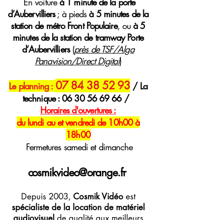
E
n voiture
à 1 minute de la porte
d’Aubervilliers
; à pieds
à 5 minutes de la
station de métro Front Populaire
, ou
à 5
minutes de la station de tramway Porte
d’Aubervilliers
(
près de TSF/Alga
Panavision/Direct Digital
)
07 84 38 52 93
Le planning :
/ La
technique :
06 30 56 69 66
/
H
oraires
d'ouvertures :
du lundi au et vendredi de 10h00 à
18h00
Fermetures samedi et dimanche
cosmikvideo@orange.fr
Depuis 2003,
Cosmik Vidéo
est
spécialiste de la location de matériel
audiovisuel
de qualité aux meilleurs