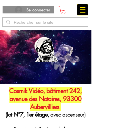
Se connecter
Cosmik Vidéo, bâtiment 242,
avenue des Notaires, 93300
Aubervilliers
(
lot N°7, 1er étage,
avec ascenseur)