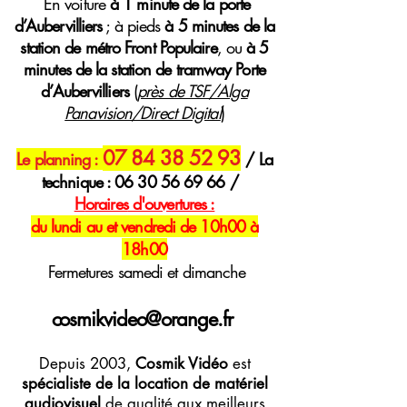
E
n voiture
à 1 minute de la porte
d’Aubervilliers
; à pieds
à 5 minutes de la
station de métro Front Populaire
, ou
à 5
minutes de la station de tramway Porte
d’Aubervilliers
(
près de TSF/Alga
Panavision/Direct Digital
)
07 84 38 52 93
Le planning :
/ La
technique :
06 30 56 69 66
/
H
oraires
d'ouvertures :
du lundi au et vendredi de 10h00 à
18h00
Fermetures samedi et dimanche
cosmikvideo@orange.fr
Depuis 2003,
Cosmik Vidéo
est
spécialiste de la location de matériel
audiovisuel
de qualité aux meilleurs