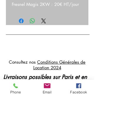
Fresnel Magis 2KW : 20€ HT/jour
Consultez nos
Conditions Générales de
Location 2024
Livraisons possibles sur Paris et en
Île de France
Paiements et cautions par CB, sur
Phone
Email
Facebook
place ou à distance
cosmikvideo@orange.fr
07 84 38 52 93
/
06 30 56 69 66