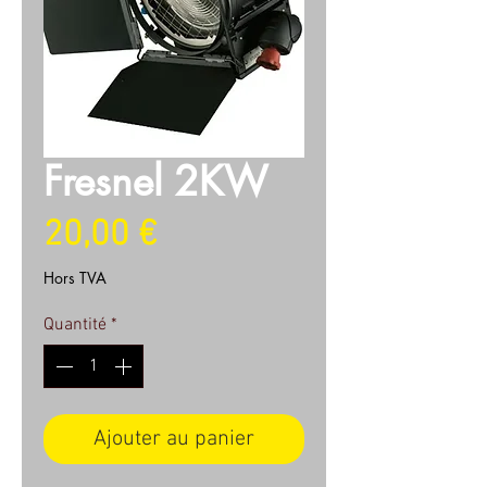
Fresnel 2KW
Prix
20,00 €
Hors TVA
Quantité
*
Ajouter au panier