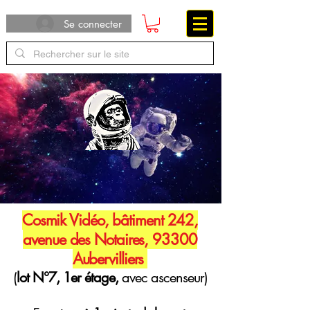
Se connecter
Cosmik Vidéo, bâtiment 242,
avenue des Notaires, 93300
Aubervilliers
(
lot N°7, 1er étage,
avec ascenseur)