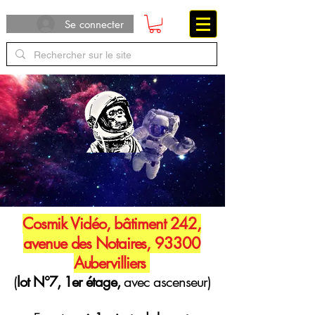
Se connecter
Cosmik Vidéo, bâtiment 242,
avenue des Notaires, 93300
Aubervilliers
(
lot N°7, 1er étage,
avec ascenseur)