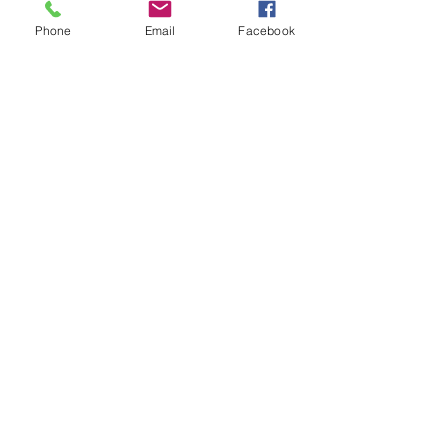
Location 2024
Phone
Email
Facebook
Livraisons possibles sur Paris et en
Île de France
Paiements et cautions par CB, sur
place ou à distance
cosmikvideo@orange.fr
07 84 38 52 93
/
06 30 56 69 66
© 2024 Cosmik Vidéo.