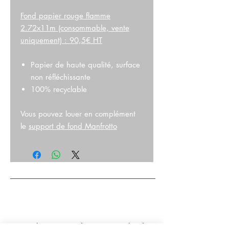
Fond papier rouge flamme
2.72x11m (consommable, vente
uniquement) : 90,5€ HT
Papier de haute qualité, surface
non réfléchissante
100% recyclable
Vous pouvez louer en complément
le
support de fond Manfrotto
Consultez nos
Conditions Générales de