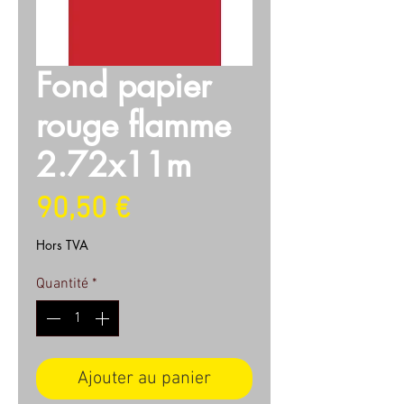
Fond papier
rouge flamme
2.72x11m
Prix
90,50 €
Hors TVA
Quantité
*
Ajouter au panier