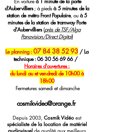
E
n voiture
à 1 minute de la porte
d’Aubervilliers
; à pieds
à 5 minutes de la
station de métro Front Populaire
, ou
à 5
minutes de la station de tramway Porte
d’Aubervilliers
(
près de TSF/Alga
Panavision/Direct Digital
)
07 84 38 52 93
Le planning :
/ La
technique :
06 30 56 69 66
/
H
oraires
d'ouvertures :
du lundi au et vendredi de 10h00 à
18h00
Fermetures samedi et dimanche
cosmikvideo@orange.fr
Depuis 2003,
Cosmik Vidéo
est
spécialiste de la location de matériel
audiovisuel
de qualité aux meilleurs