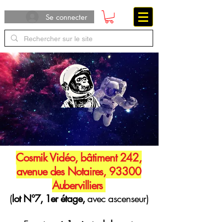
Se connecter
Cosmik Vidéo, bâtiment 242,
avenue des Notaires, 93300
Aubervilliers
(
lot N°7, 1er étage,
avec ascenseur)