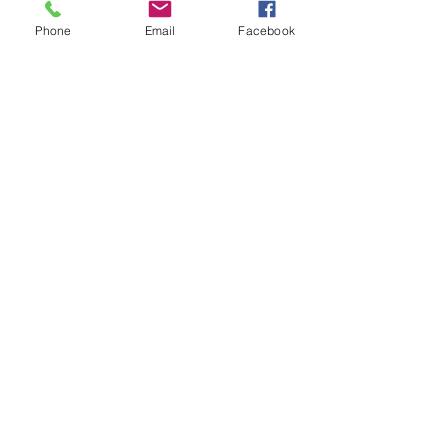
Location 2024
Phone
Email
Facebook
Livraisons possibles sur Paris et en
Île de France
Paiements et cautions par CB, sur
place ou à distance
cosmikvideo@orange.fr
07 84 38 52 93
/
06 30 56 69 66
© 2024 Cosmik Vidéo.