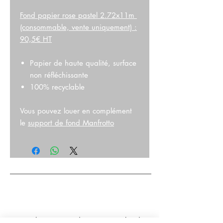
Fond papier rose pastel 2.72x11m
(consommable, vente uniquement) :
90,5€ HT
Papier de haute qualité, surface
non réfléchissante
100% recyclable
Vous pouvez louer en complément
le
support de fond Manfrotto
Consultez nos
Conditions Générales de