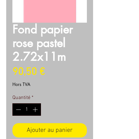
Fond papier
rose pastel
2.72x11m
Prix
90,50 €
Hors TVA
Quantité
*
Ajouter au panier