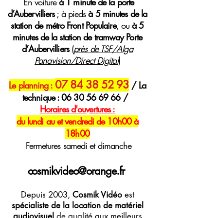
E
n voiture
à 1 minute de la porte
d’Aubervilliers
; à pieds
à 5 minutes de la
station de métro Front Populaire
, ou
à 5
minutes de la station de tramway Porte
d’Aubervilliers
(
près de TSF/Alga
Panavision/Direct Digital
)
07 84 38 52 93
Le planning :
/ La
technique :
06 30 56 69 66
/
H
oraires
d'ouvertures :
du lundi au et vendredi de 10h00 à
18h00
Fermetures samedi et dimanche
cosmikvideo@orange.fr
Depuis 2003,
Cosmik Vidéo
est
spécialiste de la location de matériel
audiovisuel
de qualité aux meilleurs