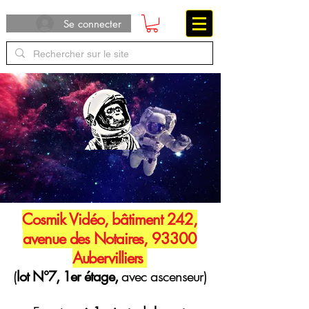
Se connecter
Cosmik Vidéo, bâtiment 242,
avenue des Notaires, 93300
Aubervilliers
(
lot N°7, 1er étage,
avec ascenseur)