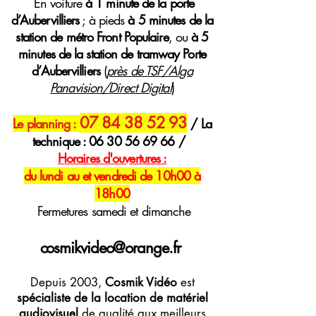
E
n voiture
à 1 minute de la porte
d’Aubervilliers
; à pieds
à 5 minutes de la
station de métro Front Populaire
, ou
à 5
minutes de la station de tramway Porte
d’Aubervilliers
(
près de TSF/Alga
Panavision/Direct Digital
)
07 84 38 52 93
Le planning :
/ La
technique :
06 30 56 69 66
/
H
oraires
d'ouvertures :
du lundi au et vendredi de 10h00 à
18h00
Fermetures samedi et dimanche
cosmikvideo@orange.fr
Depuis 2003,
Cosmik Vidéo
est
spécialiste de la location de matériel
audiovisuel
de qualité aux meilleurs