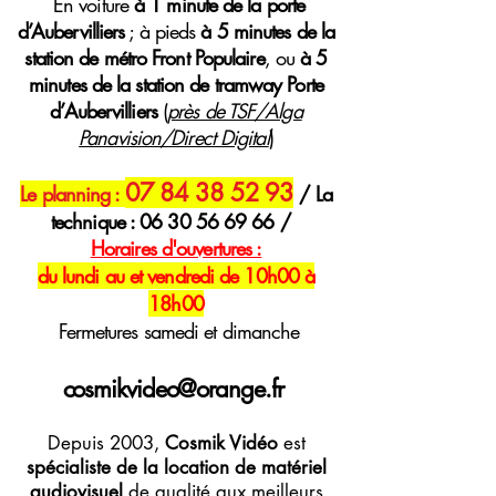
E
n voiture
à 1 minute de la porte
d’Aubervilliers
; à pieds
à 5 minutes de la
station de métro Front Populaire
, ou
à 5
minutes de la station de tramway Porte
d’Aubervilliers
(
près de TSF/Alga
Panavision/Direct Digital
)
07 84 38 52 93
Le planning :
/ La
technique :
06 30 56 69 66
/
H
oraires
d'ouvertures :
du lundi au et vendredi de 10h00 à
18h00
Fermetures samedi et dimanche
cosmikvideo@orange.fr
Depuis 2003,
Cosmik Vidéo
est
spécialiste de la location de matériel
audiovisuel
de qualité aux meilleurs