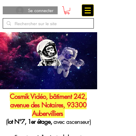
Se connecter
Cosmik Vidéo, bâtiment 242,
avenue des Notaires, 93300
Aubervilliers
(
lot N°7, 1er étage,
avec ascenseur)