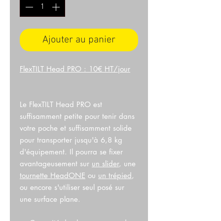
Ajouter au panier
FlexTILT Head PRO : 10€ HT/jour
Le FlexTILT Head PRO est
suffisamment petite pour tenir dans
votre poche et suffisamment solide
pour transporter jusqu'à 6,8 kg
d'équipement. Il pourra se fixer
avantageusement sur
un slider
, une
tournette HeadONE
ou
un trépied
,
ou encore s'utiliser seul posé sur
une surface plane.