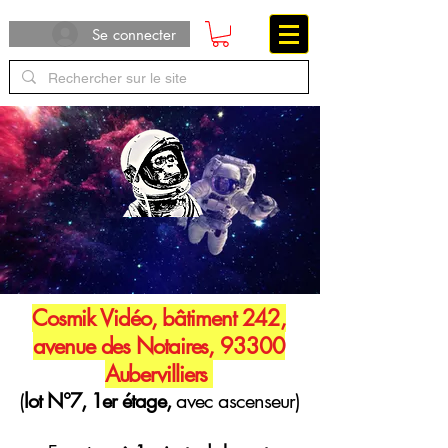
Se connecter
Cosmik Vidéo, bâtiment 242,
avenue des Notaires, 93300
Aubervilliers
(
lot N°7, 1er étage,
avec ascenseur)