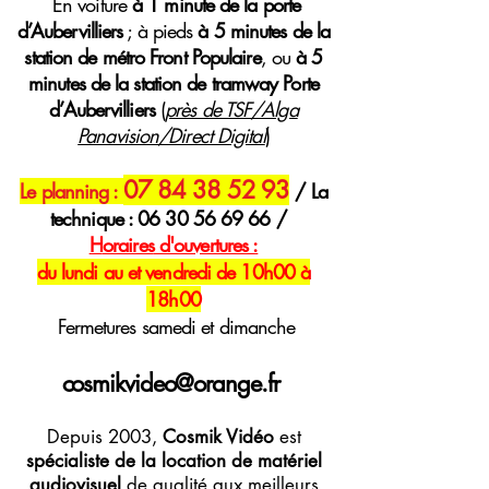
E
n voiture
à 1 minute de la porte
d’Aubervilliers
; à pieds
à 5 minutes de la
station de métro Front Populaire
, ou
à 5
minutes de la station de tramway Porte
d’Aubervilliers
(
près de TSF/Alga
Panavision/Direct Digital
)
07 84 38 52 93
Le planning :
/ La
technique :
06 30 56 69 66
/
H
oraires
d'ouvertures :
du lundi au et vendredi de 10h00 à
18h00
Fermetures samedi et dimanche
cosmikvideo@orange.fr
Depuis 2003,
Cosmik Vidéo
est
spécialiste de la location de matériel
audiovisuel
de qualité aux meilleurs