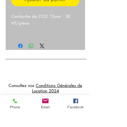
Cartouche de CO2 12mm : 2€
HT/pièce
Consultez nos
Conditions Générales de
Location 2024
Livraisons possibles sur Paris et en
Île de France
Phone
Email
Facebook
Paiements et cautions par CB, sur
place ou à distance