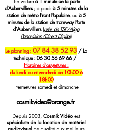
E
n voiture
à 1 minute de la porte
d’Aubervilliers
; à pieds
à 5 minutes de la
station de métro Front Populaire
, ou
à 5
minutes de la station de tramway Porte
d’Aubervilliers
(
près de TSF/Alga
Panavision/Direct Digital
)
07 84 38 52 93
Le planning :
/ La
technique :
06 30 56 69 66
/
H
oraires
d'ouvertures :
du lundi au et vendredi de 10h00 à
18h00
Fermetures samedi et dimanche
cosmikvideo@orange.fr
Depuis 2003,
Cosmik Vidéo
est
spécialiste de la location de matériel
audiovisuel
de qualité aux meilleurs