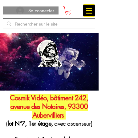
Se connecter
Cosmik Vidéo, bâtiment 242,
avenue des Notaires, 93300
Aubervilliers
(
lot N°7, 1er étage,
avec ascenseur)