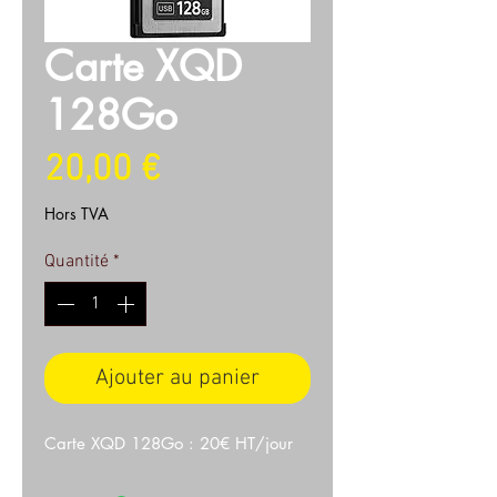
Carte XQD
128Go
Prix
20,00 €
Hors TVA
Quantité
*
Ajouter au panier
Carte XQD 128Go : 20€ HT/jour