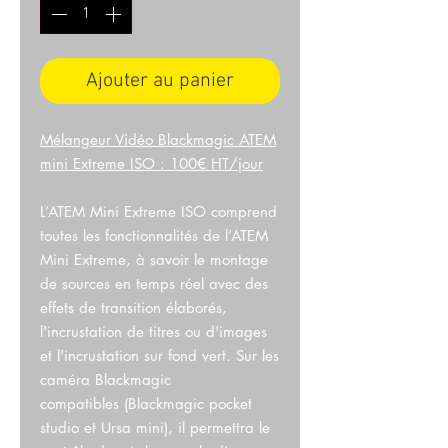
Ajouter au panier
Mélangeur Vidéo Blackmagic ATEM
mini Extreme ISO : 100€ HT/jour
L’ATEM Mini Extreme ISO comprend
toutes les fonctionnalités de l’ATEM
Mini Extreme, à savoir le montage
de sources en temps réel avec des
effets de transition élaborés,
l'incrustation de titres ou d'images
et l'incrustation sur fond vert. Sur les
caméra Blackmagic
compatibles (Blackmagic pocket
studio et Ursa mini), il permettra le