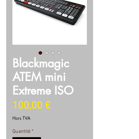
Blackmagic
ATEM mini
Extreme ISO
Prix
100,00 €
Hors TVA
Quantité
*