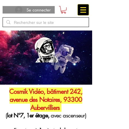
Se connecter
Cosmik Vidéo, bâtiment 242,
avenue des Notaires, 93300
Aubervilliers
(
lot N°7, 1er étage,
avec ascenseur)