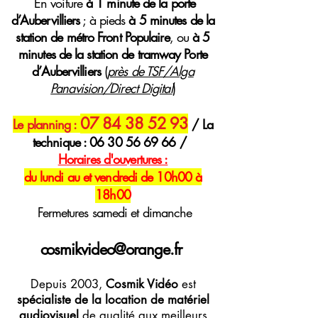
E
n voiture
à 1 minute de la porte
d’Aubervilliers
; à pieds
à 5 minutes de la
station de métro Front Populaire
, ou
à 5
minutes de la station de tramway Porte
d’Aubervilliers
(
près de TSF/Alga
Panavision/Direct Digital
)
07 84 38 52 93
Le planning :
/ La
technique :
06 30 56 69 66
/
H
oraires
d'ouvertures :
du lundi au et vendredi de 10h00 à
18h00
Fermetures samedi et dimanche
cosmikvideo@orange.fr
Depuis 2003,
Cosmik Vidéo
est
spécialiste de la location de matériel
audiovisuel
de qualité aux meilleurs