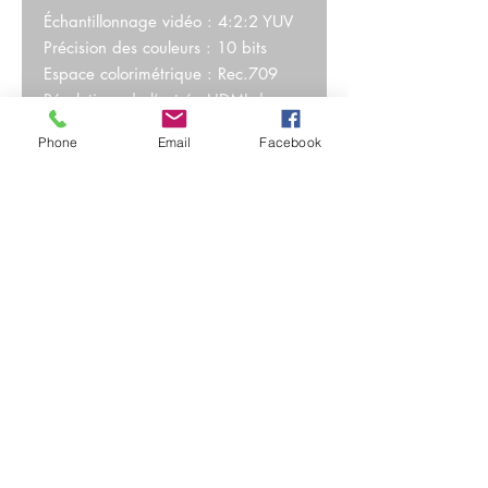
Échantillonnage vidéo : 4:2:2 YUV
Précision des couleurs : 10 bits
Espace colorimétrique : Rec.709
Résolutions de l’entrée HDMI des
ordinateurs :
Phone
Email
Facebook
1280 x 720p 50Hz, 59.94Hz et
60Hz
1920 x 1080p 23.98, 24, 25,
29.97, 30, 50, 59.94 et 60Hz
1920 x 1080i 50, 59.94Hz et
60Hz
Conversion de l'espace
colorimétrique : Traitement matériel
en temps réel.
Caractéristiques du produit :
Incrustateurs en amont : 4