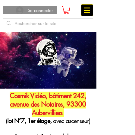
Se connecter
Cosmik Vidéo, bâtiment 242,
avenue des Notaires, 93300
Aubervilliers
(
lot N°7, 1er étage,
avec ascenseur)