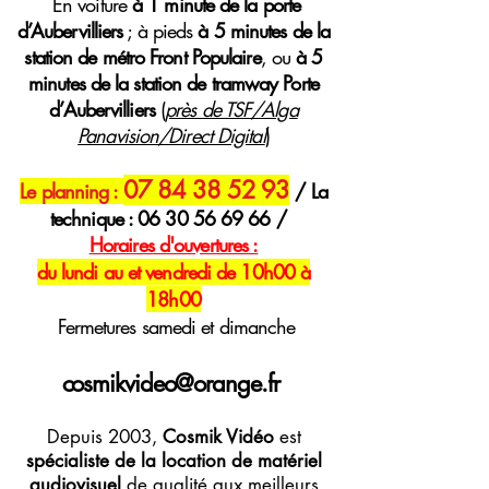
E
n voiture
à 1 minute de la porte
d’Aubervilliers
; à pieds
à 5 minutes de la
station de métro Front Populaire
, ou
à 5
minutes de la station de tramway Porte
d’Aubervilliers
(
près de TSF/Alga
Panavision/Direct Digital
)
07 84 38 52 93
Le planning :
/ La
technique :
06 30 56 69 66
/
H
oraires
d'ouvertures :
du lundi au et vendredi de 10h00 à
18h00
Fermetures samedi et dimanche
cosmikvideo@orange.fr
Depuis 2003,
Cosmik Vidéo
est
spécialiste de la location de matériel
audiovisuel
de qualité aux meilleurs