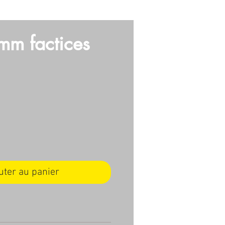
E
VIDEO
ARMES
More
mm factices
x
uter au panier