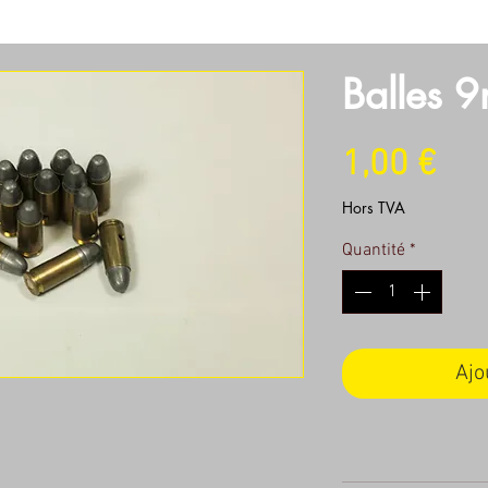
SOIRES
OBJECTIFS
SON
LUMIERES
MACHINERI
Balles 9
Pri
1,00 €
Hors TVA
Quantité
*
Ajo