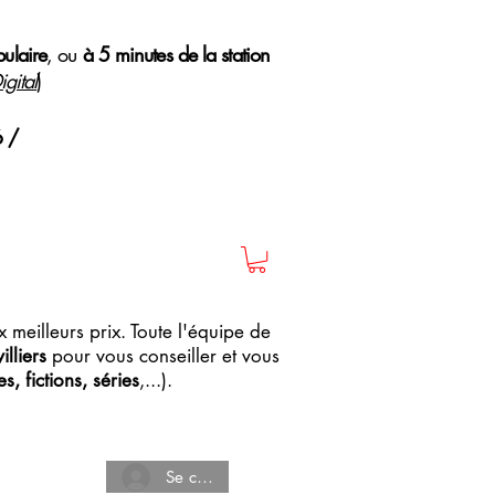
pulaire
, ou
à 5 minutes de la station
gital
)
6 /
 meilleurs prix. Toute l'équipe de
lliers
pour vous conseiller et vous
, fictions, séries
,...).
Se connecter