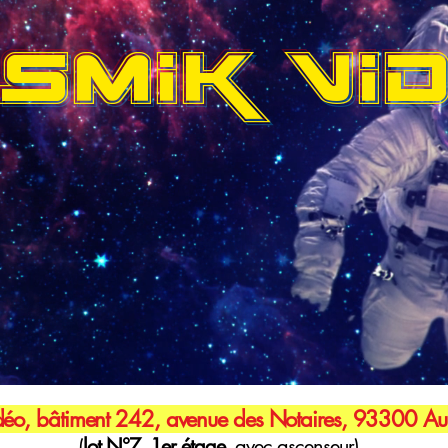
SMIK VI
éo, bâtiment 242, avenue des Notaires, 93300 Aub
(
lot N°7, 1er étage,
avec ascenseur)