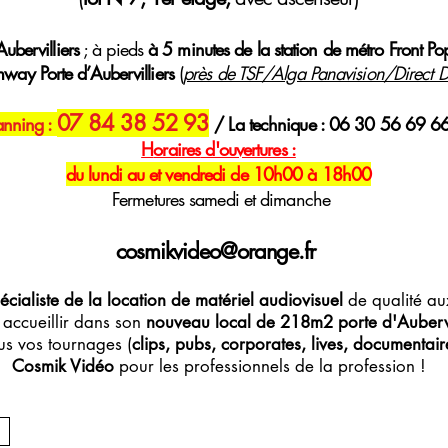
ubervilliers
; à pieds
à 5 minutes de la station de métro Front Po
mway Porte d’Aubervilliers
(
près de TSF/Alga Panavision/Direct Di
07 84 38 52 93
anning :
/ La technique : 06 30 56 69 6
H
oraires
d'ouvertures :
du lundi au et vendredi de 10h00 à 18h00
Fermetures samedi et dimanche
cosmikvideo@orange.fr
écialiste de la location de matériel audiovisuel
de qualité aux
accueillir dans son
nouveau local de 218m2 porte d'Aubervi
s vos tournages (
clips, pubs, corporates, lives, documentaires
Cosmik Vidéo
pour les professionnels de la profession !