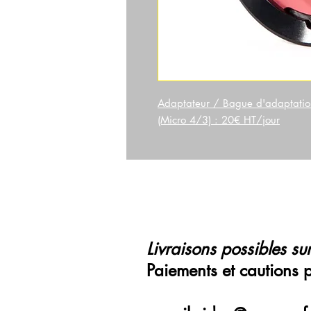
Adaptateur / Bague d'adaptatio
(Micro 4/3) : 20€ HT/jour
Livraisons possibles sur
Paiements et cautions 