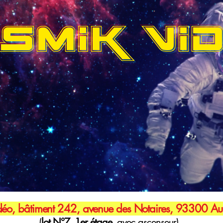
SMIK VI
éo, bâtiment 242, avenue des Notaires, 93300 Aub
(
lot N°7, 1er étage,
avec ascenseur)