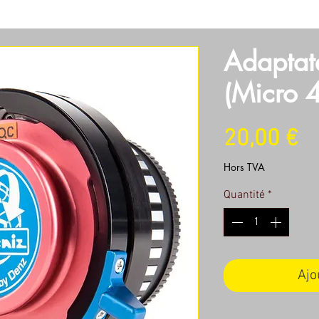
SOIRES
OBJECTIFS
SON
LUMIERES
MACHINERI
Adaptat
(Micro 
Pr
20,00 €
Hors TVA
Quantité
*
Ajo