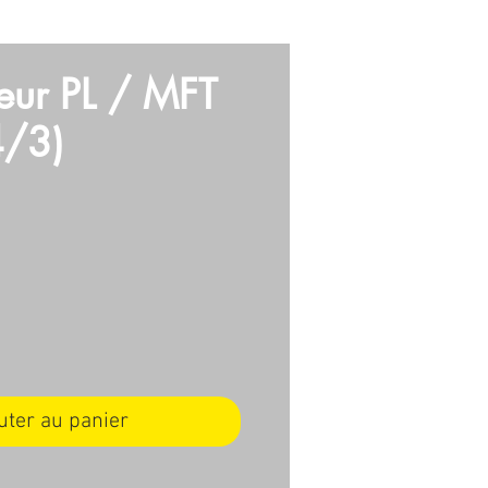
E
VIDEO
ARMES
More
eur PL / MFT
4/3)
ix
uter au panier