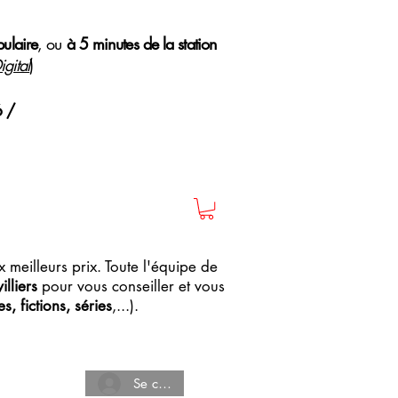
pulaire
, ou
à 5 minutes de la station
gital
)
6 /
 meilleurs prix. Toute l'équipe de
lliers
pour vous conseiller et vous
, fictions, séries
,...).
Se connecter