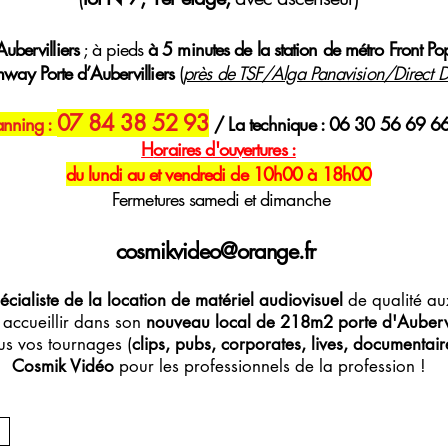
ubervilliers
; à pieds
à 5 minutes de la station de métro Front Po
mway Porte d’Aubervilliers
(
près de TSF/Alga Panavision/Direct Di
07 84 38 52 93
anning :
/ La technique : 06 30 56 69 6
H
oraires
d'ouvertures :
du lundi au et vendredi de 10h00 à 18h00
Fermetures samedi et dimanche
cosmikvideo@orange.fr
écialiste de la location de matériel audiovisuel
de qualité aux
accueillir dans son
nouveau local de 218m2 porte d'Aubervi
s vos tournages (
clips, pubs, corporates, lives, documentaires
Cosmik Vidéo
pour les professionnels de la profession !