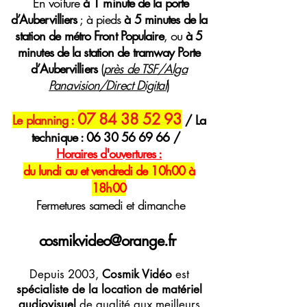
E
n voiture
à 1 minute de la porte
d’Aubervilliers
; à pieds
à 5 minutes de la
station de métro Front Populaire
, ou
à 5
minutes de la station de tramway Porte
d’Aubervilliers
(
près de TSF/Alga
Panavision/Direct Digital
)
07 84 38 52 93
Le planning :
/ La
technique :
06 30 56 69 66
/
H
oraires
d'ouvertures :
du lundi au et vendredi de 10h00 à
18h00
Fermetures samedi et dimanche
cosmikvideo@orange.fr
Depuis 2003,
Cosmik Vidéo
est
spécialiste de la location de matériel
audiovisuel
de qualité aux meilleurs