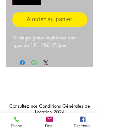
Ajouter au panier
Kit de poignées Alphatron pour
tiges de 15 : 15€ HT/jour
Consultez nos
Conditions Générales de
Location 2024
Livraisons possibles sur Paris et en
Phone
Email
Facebook
Île de France
Paiements et cautions par CB, sur