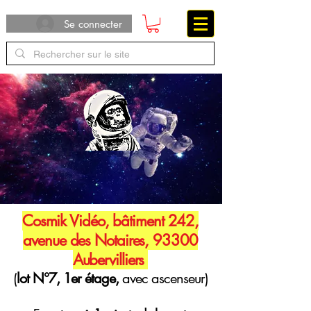
Se connecter
Cosmik Vidéo, bâtiment 242,
avenue des Notaires, 93300
Aubervilliers
(
lot N°7, 1er étage,
avec ascenseur)